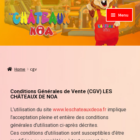
Menu
Jeux Gonflable
Nos formules
Home
cgv
Règles de sécurité
Conditions Générales de Vente (CGV) LES
Contact
CHÂTEAUX DE NOA
L’utilisation du site
www.leschateauxdeoa.fr
implique
l’acceptation pleine et entière des conditions
générales d’utilisation ci-après décrites.
Ces conditions d’utilisation sont susceptibles d’être