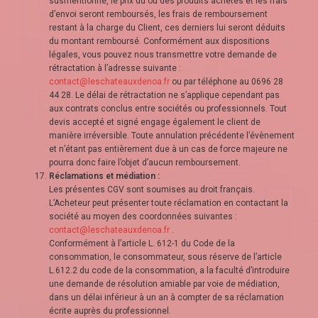
susmentionné, le prix du ou des produits achetés et les frais
d’envoi seront remboursés, les frais de remboursement
restant à la charge du Client, ces derniers lui seront déduits
du montant remboursé. Conformément aux dispositions
légales, vous pouvez nous transmettre votre demande de
rétractation à l’adresse suivante :
contact@leschateauxdenoa.fr
ou par téléphone au 0696 28
44 28. Le délai de rétractation ne s’applique cependant pas
aux contrats conclus entre sociétés ou professionnels. Tout
devis accepté et signé engage également le client de
manière irréversible. Toute annulation précédente l’évènement
et n’étant pas entièrement due à un cas de force majeure ne
pourra donc faire l’objet d’aucun remboursement.
Réclamations et médiation :
Les présentes CGV sont soumises au droit français.
L’Acheteur peut présenter toute réclamation en contactant la
société au moyen des coordonnées suivantes :
contact@leschateauxdenoa.fr
.
Conformément à l’article L. 612-1 du Code de la
consommation, le consommateur, sous réserve de l’article
L.612.2 du code de la consommation, a la faculté d’introduire
une demande de résolution amiable par voie de médiation,
dans un délai inférieur à un an à compter de sa réclamation
écrite auprès du professionnel.