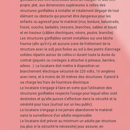
propre, plat, aux dimensions supérieures à celles des
structures gonflables à installer et totalement dégagé de tout
élément ou obstacle qui pourrait être dangereux pour les
enfants ou agressif pour le matériel (mur, bordure, balustrade,
fossé, souche, barbelés, tessons, branches, sables et boue)
et en hauteur (câbles électriques, néons, poutre, branche).
Les structures gonflables seront installées sur une bâche
fournie (afin qu’il n’y ait aucune zone de frottement de la
structure avec le sol) puis fixées au sol à des points d’ancrage
solides répartis autour de celles-ci durant toute la durée du
contrat (piquets ou cordages à attacher à poteaux, barrière,
arbres…). Le locataire doit mettre à disposition un
branchement électrique sécurisé de 220 volts, 16 ampères
avec terre, et à moins de 30 mètres des structures. Il prend à
sa charge les frais de fourniture électrique.
Le locataire s’engage à faire en sorte que l’utilisation des
structures gonflables respecte l’usage pour lequel elles sont
destinées et qu’elle puisse s’effectuer dans la sécurité et la
sérénité pour tous (surtout sur un lieu public).
Le locataire s’engage à ne jamais abandonner le matériel
sans la surveillance d’un adulte responsable.
Le locataire doit prévoir au minimum un adulte par structure
(ou plus si la sécurité le nécessite) pour assurer, en