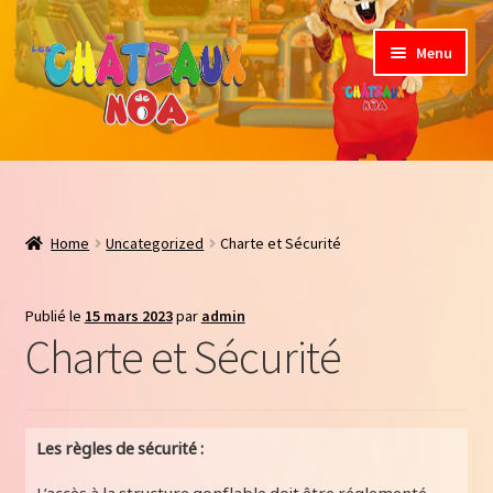
Menu
Jeux Gonflable
Nos formules
Home
Uncategorized
Charte et Sécurité
Règles de sécurité
Publié le
15 mars 2023
par
admin
Contact
Charte et Sécurité
Les règles de sécurité :