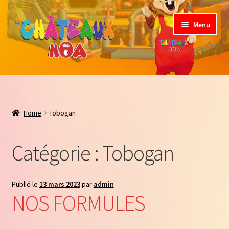
Menu
Jeux Gonflable
Nos formules
Home
Tobogan
Règles de sécurité
Catégorie :
Tobogan
Contact
Publié le
13 mars 2023
par
admin
NOS FORMULES